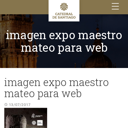
Toggle
navigation
imagen expo maestro
mateo para web
imagen expo maestro
mateo para web
13/07/2017