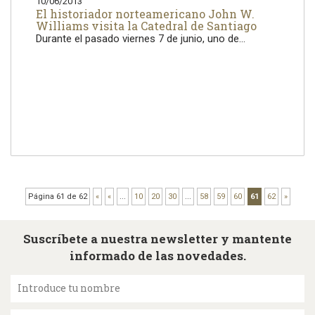
10/06/2013
El historiador norteamericano John W.
Williams visita la Catedral de Santiago
Durante el pasado viernes 7 de junio, uno de...
Página 61 de 62
«
«
...
10
20
30
...
58
59
60
61
62
»
Suscríbete a nuestra newsletter y mantente
informado de las novedades.
Introduce tu nombre