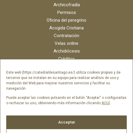
Archicofradía
Permisos
Oficina del peregrino
Acogida Cristiana
Contratación
Velas online
Archidiócesis
Créditos
Catálogo digital
Este web (https://catedraldesantiago.es/) utiliza cookies propias y de
Contacto
terceros que se instalan en su equipo para realizar análisis de uso y
Portal del empleado SAMI Catedral
medición del Web para mejorar nuestros servicios y facilitar su
navegación.
Portal del empleado Fundación Catedral
Puede aceptar las cookies pulsando en el botón “Aceptar” o configurarlas
o rechazar su uso, obteniendo más información clicando
AQUÍ
.
Síguenos en
Acceptar