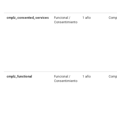
cmplz_consented_services
Funcional /
1 año
Comp
Consentimiento
cmplz_functional
Funcional /
1 año
Comp
Consentimiento