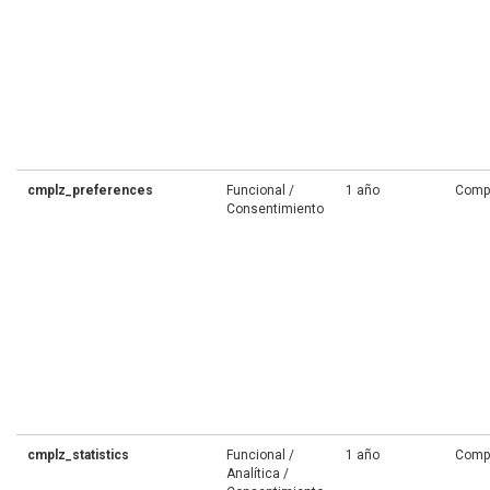
cmplz_preferences
Funcional /
1 año
Comp
Consentimiento
cmplz_statistics
Funcional /
1 año
Comp
Analítica /