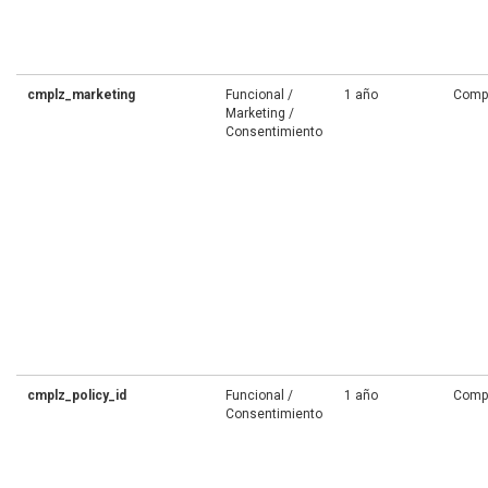
cmplz_marketing
Funcional /
1 año
Comp
Marketing /
Consentimiento
cmplz_policy_id
Funcional /
1 año
Comp
Consentimiento