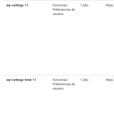
wp-settings-11
Funcional /
1 año
https
Preferencias de
usuario
wp-settings-time-11
Funcional /
1 año
https
Preferencias de
usuario