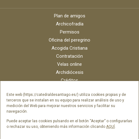
Plan de amigos
Archicofradía
Permisos
Oficina del peregrino
Acogida Cristiana
Contratación
Velas online
Archidiócesis
Créditos
Catálogo digital
Este web (https://catedraldesantiago.es/) utiliza cookies propias y de
Contacto
terceros que se instalan en su equipo para realizar análisis de uso y
Portal del empleado SAMI Catedral
medición del Web para mejorar nuestros servicios y facilitar su
navegación.
Portal del empleado Fundación Catedral
Puede aceptar las cookies pulsando en el botón “Aceptar” o configurarlas
o rechazar su uso, obteniendo más información clicando
AQUÍ
.
Síguenos en