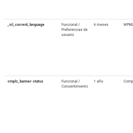
_icl_current_language
Funcional /
6 meses
WPM
Preferencias de
usuario
cmplz_banner-status
Funcional /
1 año
Comp
Consentimiento