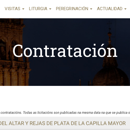
VISITAS
LITURGIA
PEREGRINACIÓN
ACTUALIDAD
Contratación
contratacións. Todas as licitacións son publicadas na mesma data na que se publica o a
EL ALTAR Y REJAS DE PLATA DE LA CAPILLA MAYOR