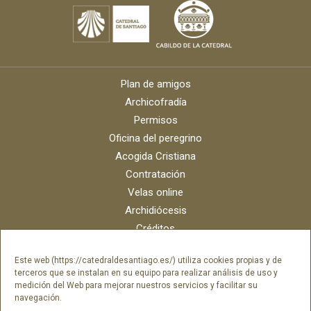
Plan de amigos
Archicofradía
Permisos
Oficina del peregrino
Acogida Cristiana
Contratación
Velas online
Archidiócesis
Créditos
Catálogo digital
Este web (https://catedraldesantiago.es/) utiliza cookies propias y de
Contacto
terceros que se instalan en su equipo para realizar análisis de uso y
Portal del empleado SAMI Catedral
medición del Web para mejorar nuestros servicios y facilitar su
navegación.
Portal del empleado Fundación Catedral