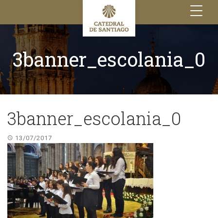
Toggle
navigation
3banner_escolania_0
3banner_escolania_0
13/07/2017