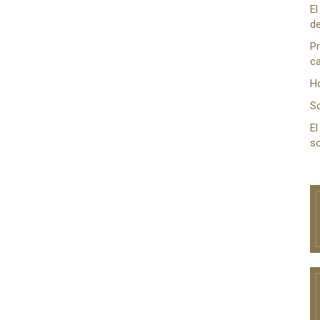
El
de
Pr
ca
H
S
El
so