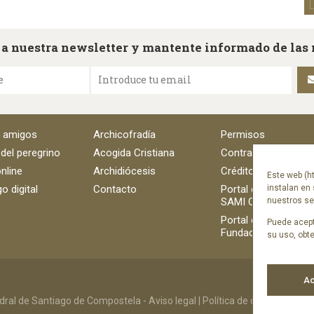
 a nuestra newsletter y mantente informado de las
e
Introduce tu email
e amigos
Archicofradía
Permisos
 del peregrino
Acogida Cristiana
Contratación
nline
Archidiócesis
Créditos
Este web (ht
o digital
Contacto
Portal del empleado
instalan en 
SAMI Catedral
nuestros ser
Portal del empleado
Puede acept
Fundación Catedral
su uso, obt
Ac
ral de Santiago de Compostela -
Aviso legal
|
Política de cookies
|
Polít