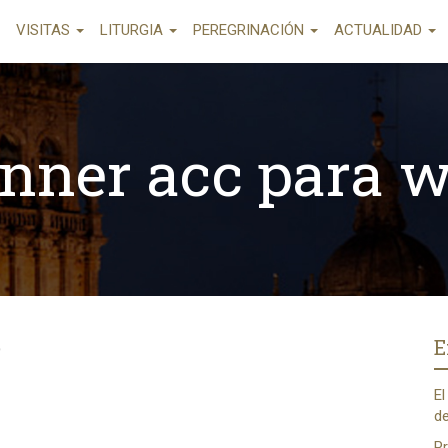
VISITAS
LITURGIA
PEREGRINACIÓN
ACTUALIDAD
nner acc para 
b
E
El
de
Pr