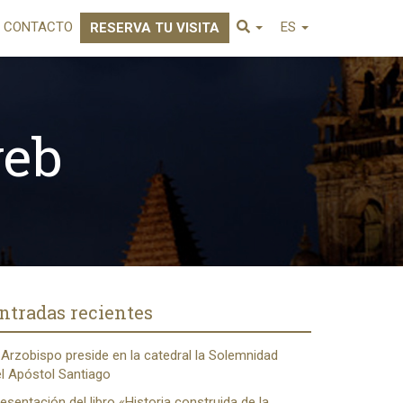
CONTACTO
ES
RESERVA TU VISITA
web
ntradas recientes
 Arzobispo preside en la catedral la Solemnidad
l Apóstol Santiago
esentación del libro «Historia construida de la