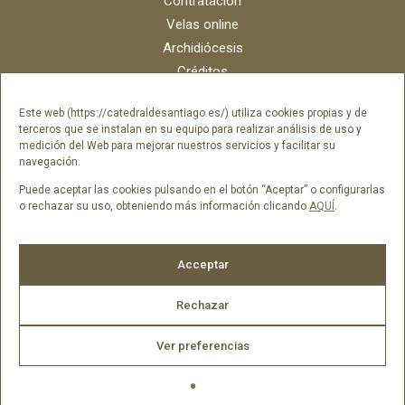
Contratación
Velas online
Archidiócesis
Créditos
Catálogo digital
Este web (https://catedraldesantiago.es/) utiliza cookies propias y de
Contacto
terceros que se instalan en su equipo para realizar análisis de uso y
Portal del empleado SAMI Catedral
medición del Web para mejorar nuestros servicios y facilitar su
navegación.
Portal del empleado Fundación Catedral
Puede aceptar las cookies pulsando en el botón “Aceptar” o configurarlas
o rechazar su uso, obteniendo más información clicando
AQUÍ
.
Síguenos en
Acceptar
Rechazar
Ver preferencias
ES2026 © Catedral de Santiago de Compostela -
Aviso legal
|
Política de cookies
|
Política de privacidad