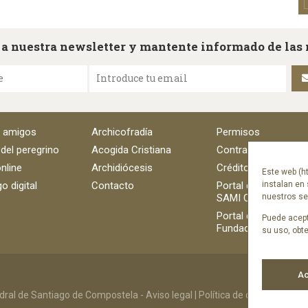
 a nuestra newsletter y mantente informado de las
e
Introduce tu email
e amigos
Archicofradía
Permisos
 del peregrino
Acogida Cristiana
Contratación
nline
Archidiócesis
Créditos
Este web (ht
o digital
Contacto
Portal del empleado
instalan en 
SAMI Catedral
nuestros ser
Portal del empleado
Puede acept
Fundación Catedral
su uso, obt
Ac
ral de Santiago de Compostela -
Aviso legal
|
Política de cookies
|
Polít