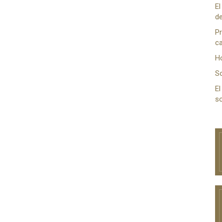
El
de
Pr
ca
H
S
El
so