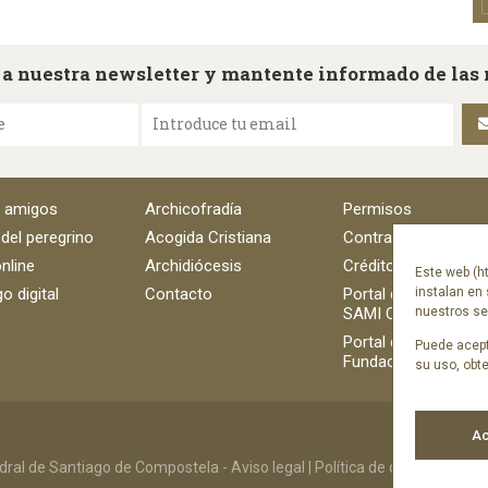
 a nuestra newsletter y mantente informado de las
e
Introduce tu email
e amigos
Archicofradía
Permisos
 del peregrino
Acogida Cristiana
Contratación
nline
Archidiócesis
Créditos
Este web (ht
o digital
Contacto
Portal del empleado
instalan en 
SAMI Catedral
nuestros ser
Portal del empleado
Puede acept
Fundación Catedral
su uso, obt
Ac
ral de Santiago de Compostela -
Aviso legal
|
Política de cookies
|
Polít