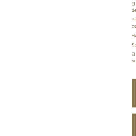
El
de
Pr
ca
H
S
El
so