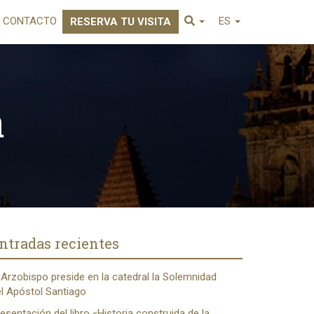
CONTACTO
ES
RESERVA TU VISITA
a
ntradas recientes
 Arzobispo preside en la catedral la Solemnidad
l Apóstol Santiago
esentación del libro «Historia construida de la