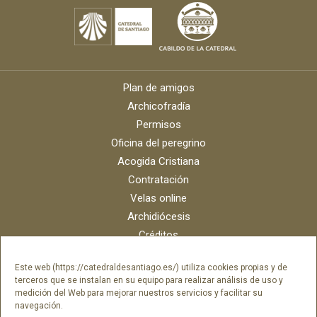
Plan de amigos
Archicofradía
Permisos
Oficina del peregrino
Acogida Cristiana
Contratación
Velas online
Archidiócesis
Créditos
Catálogo digital
Este web (https://catedraldesantiago.es/) utiliza cookies propias y de
Contacto
terceros que se instalan en su equipo para realizar análisis de uso y
Portal del empleado SAMI Catedral
medición del Web para mejorar nuestros servicios y facilitar su
navegación.
Portal del empleado Fundación Catedral