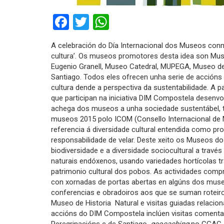
Facebook
Twitter
WhatsApp
A celebración do Día Internacional dos Museos con
cultura’. Os museos promotores desta idea son M
Eugenio Granell, Museo Catedral, MUPEGA, Museo de 
Santiago. Todos eles ofrecen unha serie de accións
cultura dende a perspectiva da sustentabilidade. A 
que participan na iniciativa DIM Compostela desen
achega dos museos a unha sociedade sustentábel, t
museos 2015 polo ICOM (Consello Internacional de Mu
referencia á diversidade cultural entendida como pr
responsabilidade de velar. Deste xeito os Museos d
biodiversidade e a diversidade sociocultural a trav
naturais endóxenos, usando variedades hortícolas tr
patrimonio cultural dos pobos. As actividades comp
con xornadas de portas abertas en algúns dos mus
conferencias e obradoiros aos que se suman roteir
Museo de Historia Natural e visitas guiadas relac
accións do DIM Compostela inclúen visitas coment