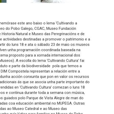
memórase este ano baixo o lema ‘Cultivando a
useo do Pobo Galego, CGAC, Museo Fundación
Historia Natural e Museo das Peregrinacións e de
 e actividades destinadas a promover o patrimonio e a
partir do luns 18 e ata o sábado 23 de maio os museos
volven unha programación coordinada baseada na
ema proposto para a xornada internacional dos
seos). A escolla do lema ‘Cultivando Cultura’ fai
oduto e parte da biodiversidade pola que temos a
o DIM Compostela representan a relación entre a
és dunha acción conxunta que pon en valor os recursos
adicionais ás que se asocia unha parte importante do
rendidas en ‘Cultivando Cultura’ comezan o luns 18
eos e continua durante toda a semana con música,
os guiados polo Parque de Vista Alegre de man do
ionadas coa educación ambiental no MUPEGA. Outras
adas ao Museo Catedral e ao Museo das