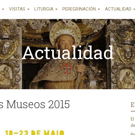
A
VISITAS
LITURGIA
PEREGRINACIÓN
ACTUALIDAD
Actualidad
os Museos 2015
E
El
de
Pr