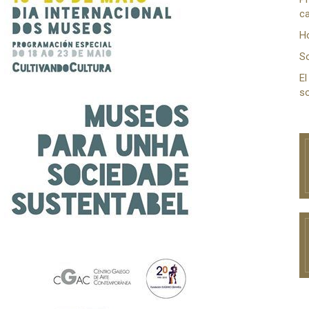
ca
H
S
El
so