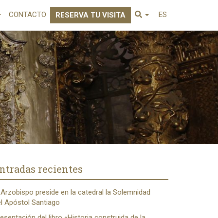
CONTACTO
ES
RESERVA TU VISITA
ntradas recientes
 Arzobispo preside en la catedral la Solemnidad
l Apóstol Santiago
esentación del libro «Historia construida de la