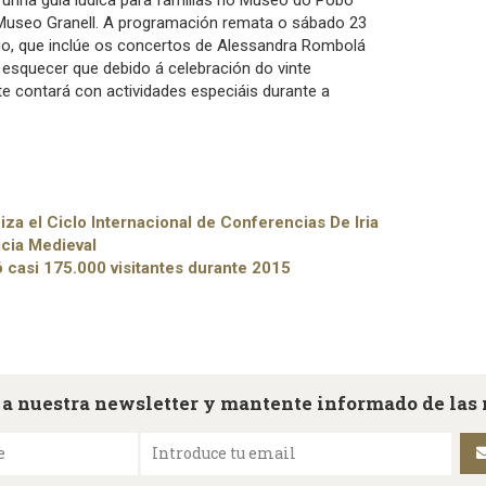
unha guía lúdica para familias no Museo do Pobo
 Museo Granell. A programación remata o sábado 23
, que inclúe os concertos de Alessandra Rombolá
 esquecer que debido á celebración do vinte
e contará con actividades especiáis durante a
iza el Ciclo Internacional de Conferencias De Iria
icia Medieval
ó casi 175.000 visitantes durante 2015
 a nuestra newsletter y mantente informado de las
e
Introduce tu email