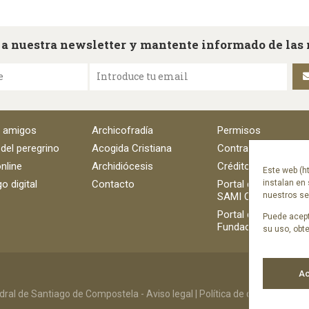
 a nuestra newsletter y mantente informado de las
e
Introduce tu email
e amigos
Archicofradía
Permisos
 del peregrino
Acogida Cristiana
Contratación
nline
Archidiócesis
Créditos
Este web (ht
o digital
Contacto
Portal del empleado
instalan en 
SAMI Catedral
nuestros ser
Portal del empleado
Puede acept
Fundación Catedral
su uso, obt
Ac
ral de Santiago de Compostela -
Aviso legal
|
Política de cookies
|
Polít