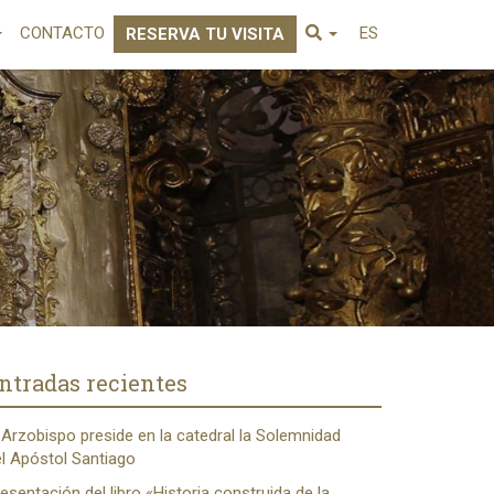
CONTACTO
ES
RESERVA TU VISITA
ntradas recientes
 Arzobispo preside en la catedral la Solemnidad
l Apóstol Santiago
esentación del libro «Historia construida de la