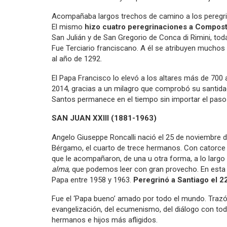
Acompañaba largos trechos de camino a los peregrino
El mismo
hizo cuatro peregrinaciones a Compost
San Julián y de San Gregorio de Conca di Rimini, tod
Fue Terciario franciscano. A él se atribuyen muchos 
al año de 1292.
El Papa Francisco lo elevó a los altares más de 700
2014, gracias a un milagro que comprobó su santid
Santos permanece en el tiempo sin importar el paso d
SAN JUAN XXIII (1881-1963)
Angelo Giuseppe Roncalli nació el 25 de noviembre de
Bérgamo, el cuarto de trece hermanos. Con catorce 
que le acompañaron, de una u otra forma, a lo largo
alma
, que podemos leer con gran provecho. En esta 
Papa entre 1958 y 1963.
Peregrinó a Santiago el 2
Fue el ‘Papa bueno’ amado por todo el mundo. Trazó 
evangelización, del ecumenismo, del diálogo con todo
hermanos e hijos más afligidos.