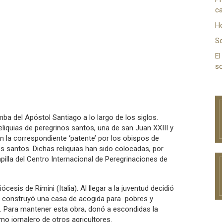
ca
H
S
El
so
a del Apóstol Santiago a lo largo de los siglos.
liquias de peregrinos santos, una de san Juan XXIII y
 la correspondiente ‘patente’ por los obispos de
s santos. Dichas reliquias han sido colocadas, por
pilla del Centro Internacional de Peregrinaciones de
cesis de Rímini (Italia). Al llegar a la juventud decidió
de construyó una casa de acogida para pobres y
n. Para mantener esta obra, donó a escondidas la
omo jornalero de otros agricultores.