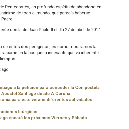
te de Pentecostés, en profundo espíritu de abandono en
 unánime de todo el mundo, que parecía haberse
l Padre.
te con la de Juan Pablo II el día 27 de abril de 2014.
io de estos dos peregrinos, es como mostrarnos la
tra carne en la búsqueda incesante que va inherente
 tiempos.
tiago
ntiago a la petición para conceder la Compostela
el Apóstol Santiago desde A Coruña
rama para este verano diferentes actividades
raciones litúrgicas
tiago sonará los próximos Viernes y Sábado