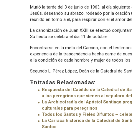
Murió la tarde del 3 de junio de 1963, al día siguien
Jesús, deseando su abrazo, rodeado por la oración
reunido en torno a él, para respirar con él el amor de
La canonización de Juan XXIII se efectuó conjuntamen
Su fiesta se celebra el día 11 de octubre.
Encontrarse en la meta del Camino, con el testimon
experiencia de la trascendencia hecha carne de nues
a la condición de cada hombre y mujer de todos los
Segundo L. Pérez López, Deán de la Catedral de San
Entradas Relacionadas:
Respuesta del Cabildo de la Catedral de Sa
a los peregrinos que vienen al sepulcro d
La Archicofradía del Apóstol Santiago prog
culturales para peregrinos
Todos los Santos y Fieles Difuntos – celeb
La Carraca histórica de la Catedral de San
Santos