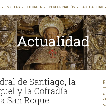
A
VISITAS
LITURGIA
PEREGRINACIÓN
ACTUALIDAD
Actualidad
dral de Santiago, la
E
uel y la Cofradía
El
a a San Roque
de
Pr