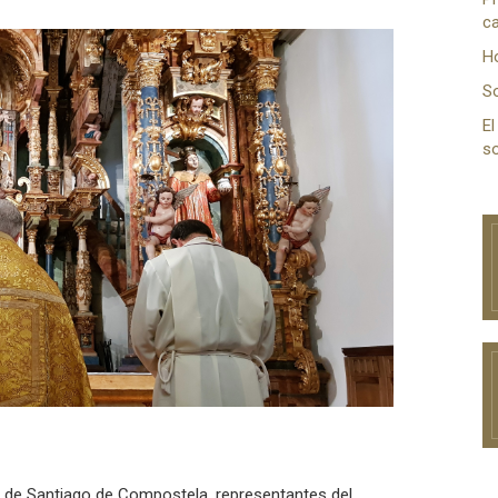
ca
H
S
El
so
d de Santiago de Compostela, representantes del