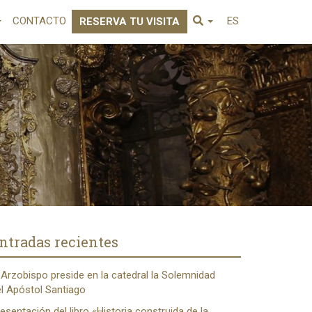
CONTACTO
ES
RESERVA TU VISITA
ntradas recientes
 Arzobispo preside en la catedral la Solemnidad
l Apóstol Santiago
esentación del libro «Historia construida de la