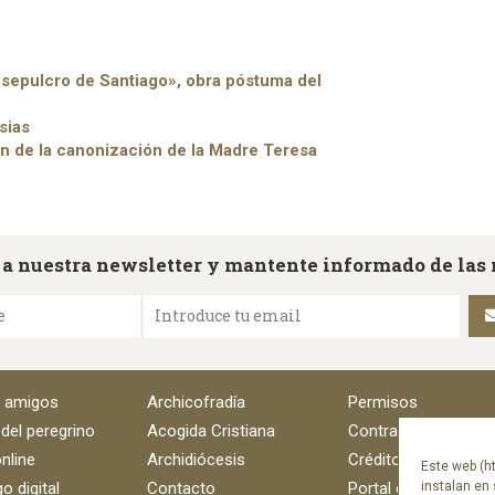
l sepulcro de Santiago», obra póstuma del
sias
n de la canonización de la Madre Teresa
 a nuestra newsletter y mantente informado de las
e
Introduce tu email
e amigos
Archicofradía
Permisos
 del peregrino
Acogida Cristiana
Contratación
nline
Archidiócesis
Créditos
Este web (ht
instalan en 
o digital
Contacto
Portal del empleado