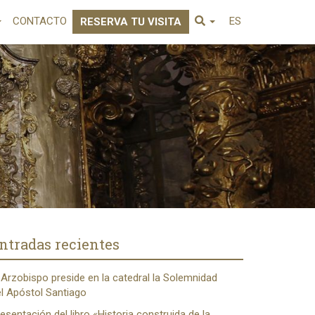
CONTACTO
ES
RESERVA TU VISITA
ntradas recientes
 Arzobispo preside en la catedral la Solemnidad
l Apóstol Santiago
esentación del libro «Historia construida de la