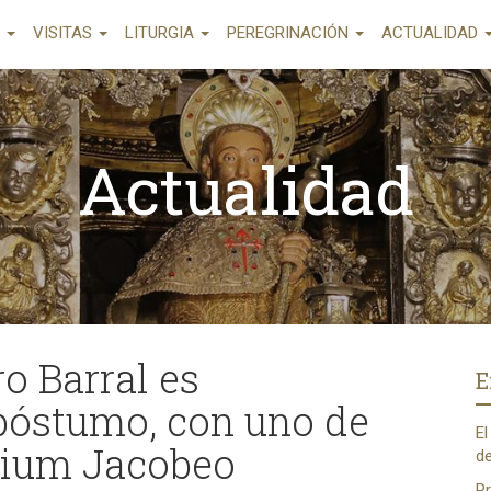
A
VISITAS
LITURGIA
PEREGRINACIÓN
ACTUALIDAD
Actualidad
o Barral es
E
 póstumo, con uno de
El
nium Jacobeo
de
Pr