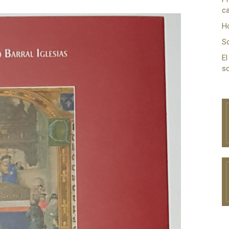
ca
H
S
El
so