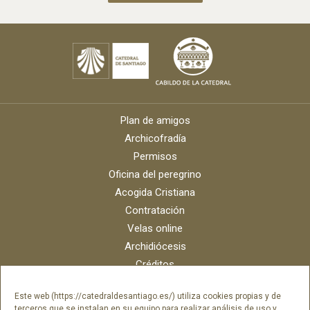
Plan de amigos
Archicofradía
Permisos
Oficina del peregrino
Acogida Cristiana
Contratación
Velas online
Archidiócesis
Créditos
Catálogo digital
Este web (https://catedraldesantiago.es/) utiliza cookies propias y de
Contacto
terceros que se instalan en su equipo para realizar análisis de uso y