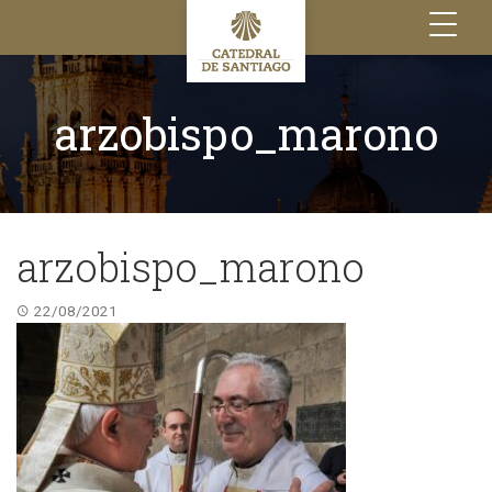
Toggle
navigation
arzobispo_marono
arzobispo_marono
22/08/2021