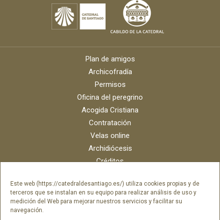
Plan de amigos
Archicofradía
Permisos
Oficina del peregrino
Acogida Cristiana
Contratación
Velas online
Archidiócesis
Créditos
Catálogo digital
Este web (https://catedraldesantiago.es/) utiliza cookies propias y de
Contacto
terceros que se instalan en su equipo para realizar análisis de uso y
Portal del empleado SAMI Catedral
medición del Web para mejorar nuestros servicios y facilitar su
navegación.
Portal del empleado Fundación Catedral