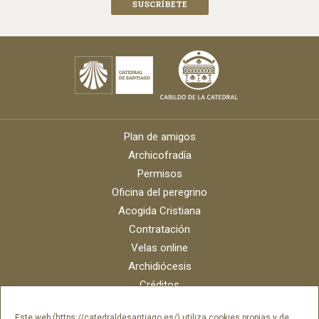
Plan de amigos
Archicofradía
Permisos
Oficina del peregrino
Acogida Cristiana
Contratación
Velas online
Archidiócesis
Créditos
Catálogo digital
Este web (https://catedraldesantiago.es/) utiliza cookies propias y de