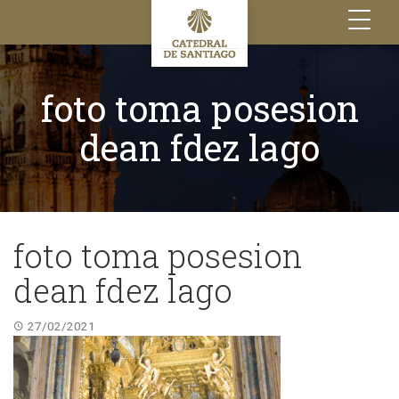
Toggle
navigation
foto toma posesion
dean fdez lago
foto toma posesion
dean fdez lago
27/02/2021