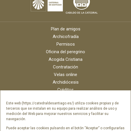
Plan de amigos
Archicofradía
Permisos
Oficina del peregrino
Acogida Cristiana
Contratación
Velas online
Archidiócesis
Créditos
Catálogo digital
Este web (https://catedraldesantiago.es/) utiliza cookies propias y de
Contacto
terceros que se instalan en su equipo para realizar análisis de uso y
Portal del empleado SAMI Catedral
medición del Web para mejorar nuestros servicios y facilitar su
navegación.
Portal del empleado Fundación Catedral
Puede aceptar las cookies pulsando en el botón “Aceptar” o configurarlas