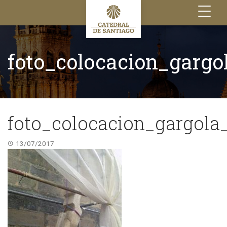
Toggle
navigation
foto_colocacion_gargo
foto_colocacion_gargola
13/07/2017