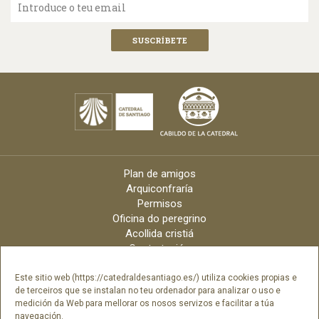
Introduce o teu email
Plan de amigos
Arquiconfraría
Permisos
Oficina do peregrino
Acollida cristiá
Contratación
Velas online
Arquidiócese
Este sitio web (https://catedraldesantiago.es/) utiliza cookies propias e
de terceiros que se instalan no teu ordenador para analizar o uso e
Créditos
medición da Web para mellorar os nosos servizos e facilitar a túa
Catálogo Dixital
navegación.