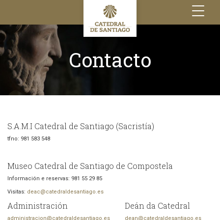
Toggle
navigation
Contacto
S.A.M.I Catedral de Santiago (Sacristía)
tfno: 981 583 548
Museo Catedral de Santiago de Compostela
Información e reservas: 981 55 29 85
Visitas:
deac@catedraldesantiago.es
Administración
Deán da Catedral
administracion@catedraldesantiago.es
dean@catedraldesantiago.es