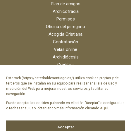
Plan de amigos
Archicofradía
Permisos
Oficina del peregrino
Acogida Cristiana
Contratación
Velas online
Archidiócesis
Créditos
Catálogo digital
Este web (https://catedraldesantiago.es/) utiliza cookies propias y de
Contacto
terceros que se instalan en su equipo para realizar análisis de uso y
Portal del empleado SAMI Catedral
medición del Web para mejorar nuestros servicios y facilitar su
navegación.
Portal del empleado Fundación Catedral
Puede aceptar las cookies pulsando en el botón “Aceptar” o configurarlas
o rechazar su uso, obteniendo más información clicando
AQUÍ
.
Síguenos en
Acceptar