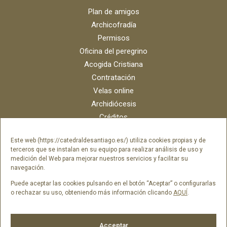
Plan de amigos
Archicofradía
Permisos
Oficina del peregrino
Acogida Cristiana
Contratación
Velas online
Archidiócesis
Créditos
Catálogo digital
Este web (https://catedraldesantiago.es/) utiliza cookies propias y de
Contacto
terceros que se instalan en su equipo para realizar análisis de uso y
Portal del empleado SAMI Catedral
medición del Web para mejorar nuestros servicios y facilitar su
navegación.
Portal del empleado Fundación Catedral
Puede aceptar las cookies pulsando en el botón “Aceptar” o configurarlas
o rechazar su uso, obteniendo más información clicando
AQUÍ
.
Síguenos en
Acceptar