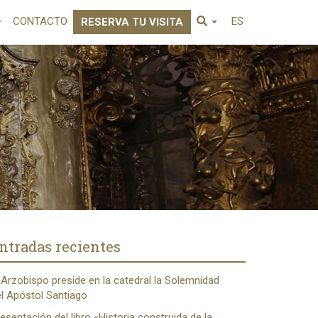
CONTACTO
ES
RESERVA TU VISITA
ntradas recientes
 Arzobispo preside en la catedral la Solemnidad
l Apóstol Santiago
esentación del libro «Historia construida de la