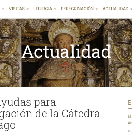
A
VISITAS
LITURGIA
PEREGRINACIÓN
ACTUALIDAD
Actualidad
ayudas para
E
gación de la Cátedra
El
ago
de
Pr