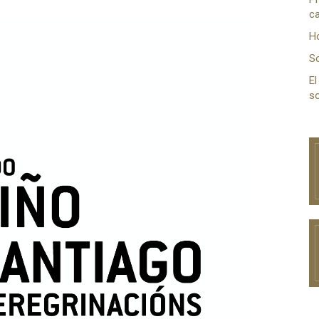
ca
H
S
El
so