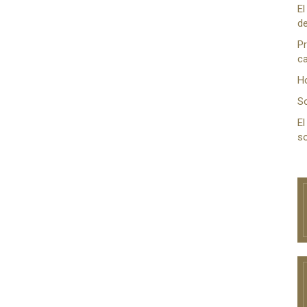
El
de
Pr
ca
H
S
El
so