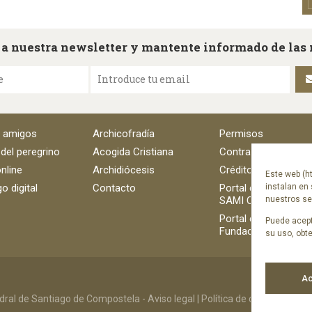
 a nuestra newsletter y mantente informado de las
e
Introduce tu email
e amigos
Archicofradía
Permisos
 del peregrino
Acogida Cristiana
Contratación
nline
Archidiócesis
Créditos
Este web (ht
o digital
Contacto
Portal del empleado
instalan en 
SAMI Catedral
nuestros ser
Portal del empleado
Puede acept
Fundación Catedral
su uso, obt
Ac
ral de Santiago de Compostela -
Aviso legal
|
Política de cookies
|
Polít