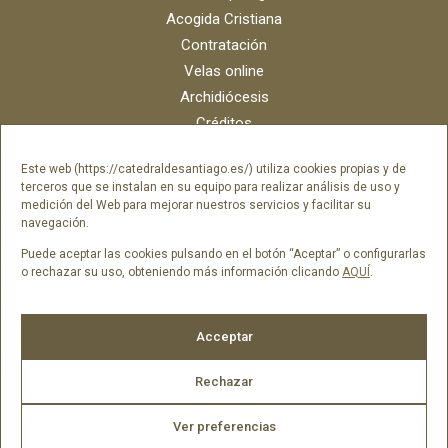
Acogida Cristiana
Contratación
Velas online
Archidiócesis
Créditos
Catálogo digital
Este web (https://catedraldesantiago.es/) utiliza cookies propias y de
Contacto
terceros que se instalan en su equipo para realizar análisis de uso y
Portal del empleado SAMI Catedral
medición del Web para mejorar nuestros servicios y facilitar su
navegación.
Portal del empleado Fundación Catedral
Puede aceptar las cookies pulsando en el botón “Aceptar” o configurarlas
o rechazar su uso, obteniendo más información clicando
AQUÍ
.
Síguenos en
Acceptar
Rechazar
Ver preferencias
ES2026 © Catedral de Santiago de Compostela -
Aviso legal
|