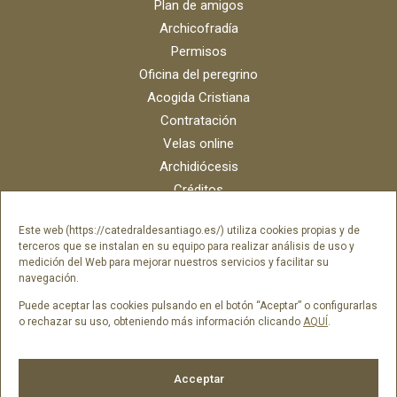
Plan de amigos
Archicofradía
Permisos
Oficina del peregrino
Acogida Cristiana
Contratación
Velas online
Archidiócesis
Créditos
Catálogo digital
Este web (https://catedraldesantiago.es/) utiliza cookies propias y de
Contacto
terceros que se instalan en su equipo para realizar análisis de uso y
Portal del empleado SAMI Catedral
medición del Web para mejorar nuestros servicios y facilitar su
navegación.
Portal del empleado Fundación Catedral
Puede aceptar las cookies pulsando en el botón “Aceptar” o configurarlas
o rechazar su uso, obteniendo más información clicando
AQUÍ
.
Síguenos en
Acceptar