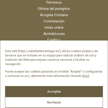
Permisos
Oficina del peregrino
Acogida Cristiana
Contratación
Velas online
Archidiócesis
Créditos
Catálogo digital
Este web (https://catedraldesantiago.es/) utiliza cookies propias y de
Contacto
terceros que se instalan en su equipo para realizar análisis de uso y
Portal del empleado SAMI Catedral
medición del Web para mejorar nuestros servicios y facilitar su
navegación.
Portal del empleado Fundación Catedral
Puede aceptar las cookies pulsando en el botón “Aceptar” o configurarlas
o rechazar su uso, obteniendo más información clicando
AQUÍ
.
Síguenos en
Acceptar
Rechazar