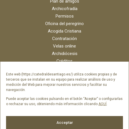
Plan de amigos
Archicofradía
Permisos
Oficina del peregrino
Acogida Cristiana
Contratación
Velas online
Archidiócesis
Créditos
Catálogo digital
Este web (https://catedraldesantiago.es/) utiliza cookies propias y de
Contacto
terceros que se instalan en su equipo para realizar análisis de uso y
Portal del empleado SAMI Catedral
medición del Web para mejorar nuestros servicios y facilitar su
navegación.
Portal del empleado Fundación Catedral
Puede aceptar las cookies pulsando en el botón “Aceptar” o configurarlas
o rechazar su uso, obteniendo más información clicando
AQUÍ
.
Síguenos en
Acceptar