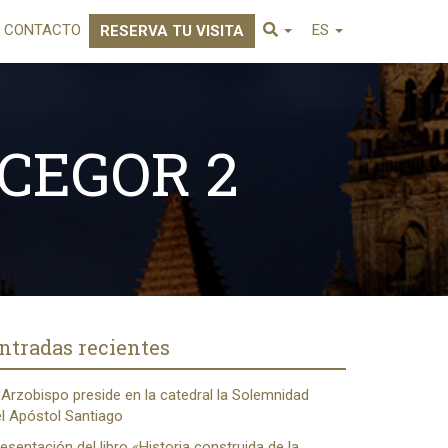
CONTACTO
ES
RESERVA TU VISITA
 CEGOR 2
ntradas recientes
 Arzobispo preside en la catedral la Solemnidad
l Apóstol Santiago
esentación del libro «Historia construida de la