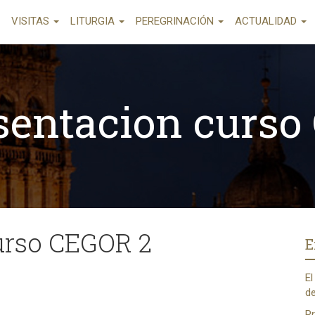
VISITAS
LITURGIA
PEREGRINACIÓN
ACTUALIDAD
esentacion curso
urso CEGOR 2
E
El
de
Pr