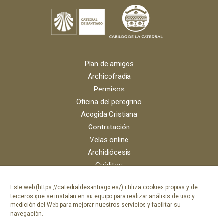
Plan de amigos
Archicofradía
Permisos
Oficina del peregrino
Acogida Cristiana
Contratación
Velas online
Archidiócesis
Créditos
Catálogo digital
Este web (https://catedraldesantiago.es/) utiliza cookies propias y de
Contacto
terceros que se instalan en su equipo para realizar análisis de uso y
Portal del empleado SAMI Catedral
medición del Web para mejorar nuestros servicios y facilitar su
navegación.
Portal del empleado Fundación Catedral