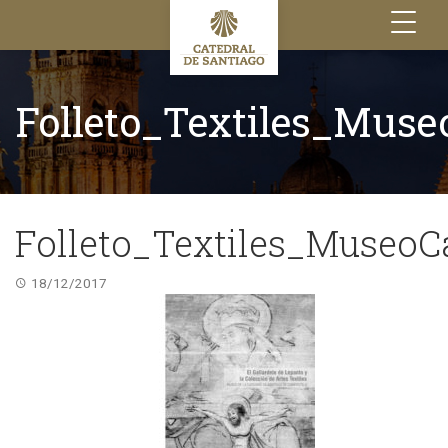
Toggle
navigation
Folleto_Textiles_Muse
Folleto_Textiles_MuseoC
18/12/2017