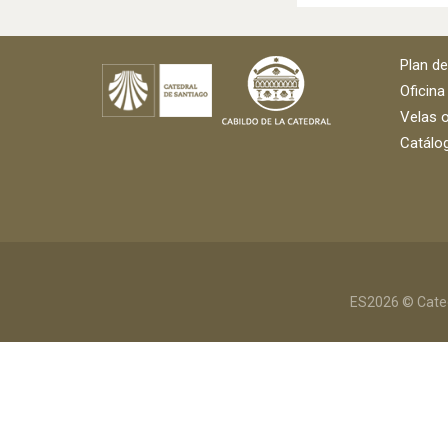
Plan d
Oficina
Velas o
Catálog
ES2026 © Cated