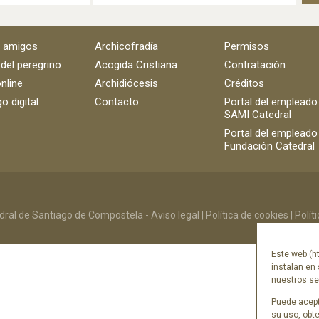
e amigos
Archicofradía
Permisos
 del peregrino
Acogida Cristiana
Contratación
nline
Archidiócesis
Créditos
o digital
Contacto
Portal del empleado
SAMI Catedral
Portal del empleado
Fundación Catedral
ral de Santiago de Compostela -
Aviso legal
|
Política de cookies
|
Polít
Este web (ht
instalan en 
nuestros ser
Puede acept
su uso, obt