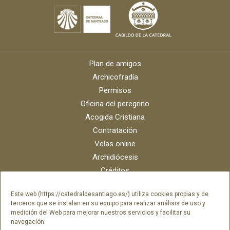
Plan de amigos
Archicofradía
Permisos
Oficina del peregrino
Acogida Cristiana
Contratación
Velas online
Archidiócesis
Créditos
Catálogo digital
Este web (https://catedraldesantiago.es/) utiliza cookies propias y de
Contacto
terceros que se instalan en su equipo para realizar análisis de uso y
Portal del empleado SAMI Catedral
medición del Web para mejorar nuestros servicios y facilitar su
navegación.
Portal del empleado Fundación Catedral