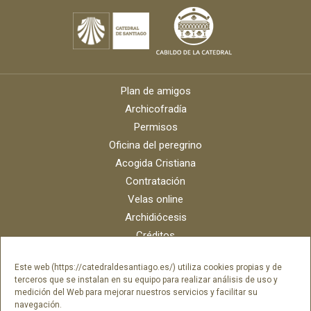
Plan de amigos
Archicofradía
Permisos
Oficina del peregrino
Acogida Cristiana
Contratación
Velas online
Archidiócesis
Créditos
Catálogo digital
Este web (https://catedraldesantiago.es/) utiliza cookies propias y de
Contacto
terceros que se instalan en su equipo para realizar análisis de uso y
Portal del empleado SAMI Catedral
medición del Web para mejorar nuestros servicios y facilitar su
navegación.
Portal del empleado Fundación Catedral