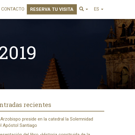
CONTACTO
ES
RESERVA TU VISITA
2019
ntradas recientes
 Arzobispo preside en la catedral la Solemnidad
l Apóstol Santiago
esentación del libro «Historia construida de la