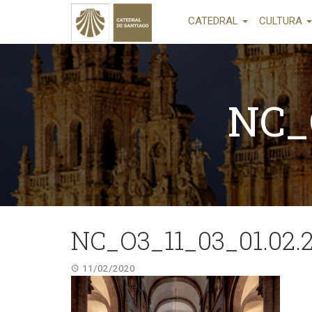
CATEDRAL
CULTURA
NC_
NC_O3_11_03_01.02.
11/02/2020