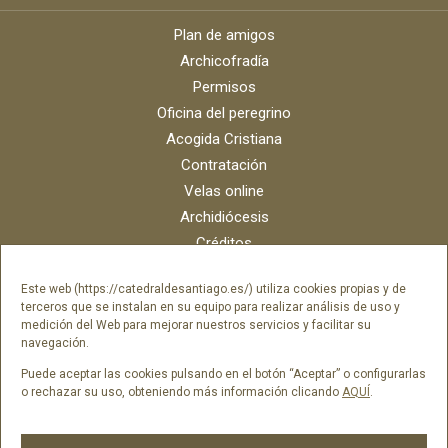
Plan de amigos
Archicofradía
Permisos
Oficina del peregrino
Acogida Cristiana
Contratación
Velas online
Archidiócesis
Créditos
Catálogo digital
Este web (https://catedraldesantiago.es/) utiliza cookies propias y de
Contacto
terceros que se instalan en su equipo para realizar análisis de uso y
Portal del empleado SAMI Catedral
medición del Web para mejorar nuestros servicios y facilitar su
navegación.
Portal del empleado Fundación Catedral
Puede aceptar las cookies pulsando en el botón “Aceptar” o configurarlas
o rechazar su uso, obteniendo más información clicando
AQUÍ
.
Síguenos en