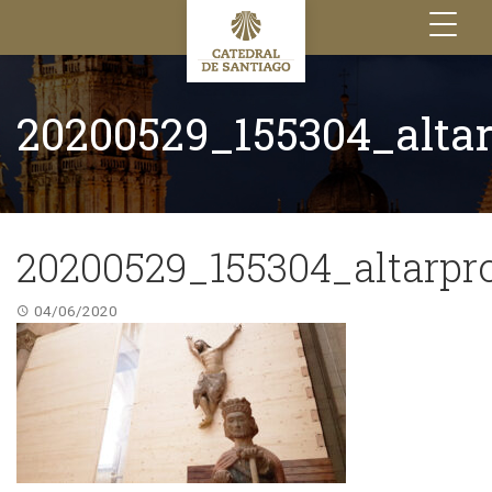
Toggle
navigation
20200529_155304_altar
20200529_155304_altarpr
04/06/2020