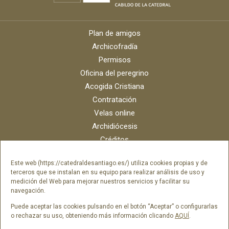
Plan de amigos
Archicofradía
Permisos
Oficina del peregrino
Acogida Cristiana
Contratación
Velas online
Archidiócesis
Créditos
Catálogo digital
Este web (https://catedraldesantiago.es/) utiliza cookies propias y de
Contacto
terceros que se instalan en su equipo para realizar análisis de uso y
Portal del empleado SAMI Catedral
medición del Web para mejorar nuestros servicios y facilitar su
navegación.
Portal del empleado Fundación Catedral
Puede aceptar las cookies pulsando en el botón “Aceptar” o configurarlas
o rechazar su uso, obteniendo más información clicando
AQUÍ
.
Síguenos en