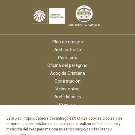
Plan de amigos
Archicofradía
Permisos
Oficina del peregrino
Acogida Cristiana
Contratación
Velas online
Archidiócesis
Créditos
Catálogo digital
Este web (https://catedraldesantiago.es/) utiliza cookies propias y de
Contacto
terceros que se instalan en su equipo para realizar análisis de uso y
Portal del empleado SAMI Catedral
medición del Web para mejorar nuestros servicios y facilitar su
navegación.