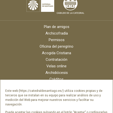
Plan de amigos
Archicofradía
Permisos
Oficina del peregrino
Acogida Cristiana
Contratación
Velas online
Archidiócesis
Créditos
Catálogo digital
Este web (https://catedraldesantiago.es/) utiliza cookies propias y de
Contacto
terceros que se instalan en su equipo para realizar análisis de uso y
Portal del empleado SAMI Catedral
medición del Web para mejorar nuestros servicios y facilitar su
navegación.
Portal del empleado Fundación Catedral
Puede aceptar las cookies pulsando en el botón “Aceptar” o configurarlas