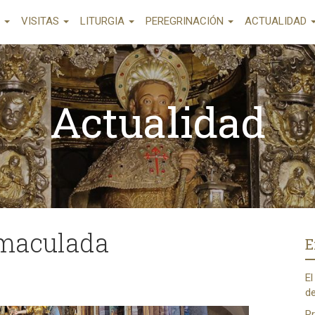
A
VISITAS
LITURGIA
PEREGRINACIÓN
ACTUALIDAD
Actualidad
nmaculada
E
El
de
Pr