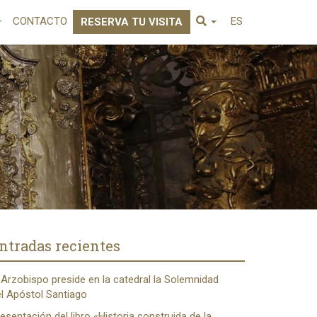
CONTACTO
ES
RESERVA TU VISITA
ntradas recientes
 Arzobispo preside en la catedral la Solemnidad
l Apóstol Santiago
esentación del libro «Historia construida de la