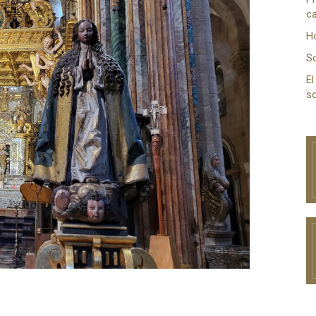
ca
H
S
El
so