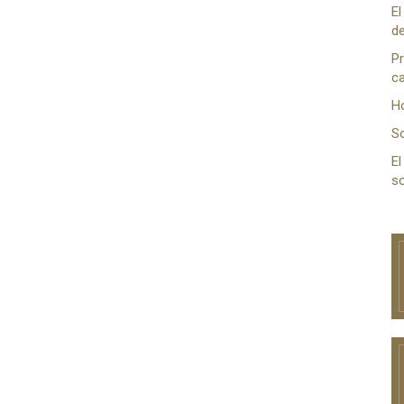
El
de
Pr
ca
H
S
El
so