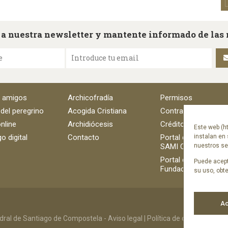
 a nuestra newsletter y mantente informado de las
e
Introduce tu email
e amigos
Archicofradía
Permisos
 del peregrino
Acogida Cristiana
Contratación
nline
Archidiócesis
Créditos
Este web (ht
o digital
Contacto
Portal del empleado
instalan en 
SAMI Catedral
nuestros ser
Portal del empleado
Puede acept
Fundación Catedral
su uso, obt
Ac
ral de Santiago de Compostela -
Aviso legal
|
Política de cookies
|
Polít