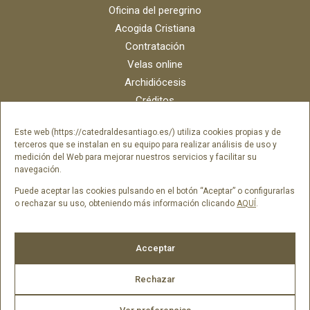
Oficina del peregrino
Acogida Cristiana
Contratación
Velas online
Archidiócesis
Créditos
Catálogo digital
Este web (https://catedraldesantiago.es/) utiliza cookies propias y de
Contacto
terceros que se instalan en su equipo para realizar análisis de uso y
Portal del empleado SAMI Catedral
medición del Web para mejorar nuestros servicios y facilitar su
navegación.
Portal del empleado Fundación Catedral
Puede aceptar las cookies pulsando en el botón “Aceptar” o configurarlas
o rechazar su uso, obteniendo más información clicando
AQUÍ
.
Síguenos en
Acceptar
Rechazar