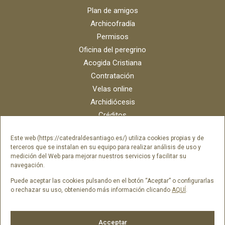
Plan de amigos
Archicofradía
Permisos
Oficina del peregrino
Acogida Cristiana
Contratación
Velas online
Archidiócesis
Créditos
Catálogo digital
Este web (https://catedraldesantiago.es/) utiliza cookies propias y de
Contacto
terceros que se instalan en su equipo para realizar análisis de uso y
Portal del empleado SAMI Catedral
medición del Web para mejorar nuestros servicios y facilitar su
navegación.
Portal del empleado Fundación Catedral
Puede aceptar las cookies pulsando en el botón “Aceptar” o configurarlas
o rechazar su uso, obteniendo más información clicando
AQUÍ
.
Síguenos en
Acceptar