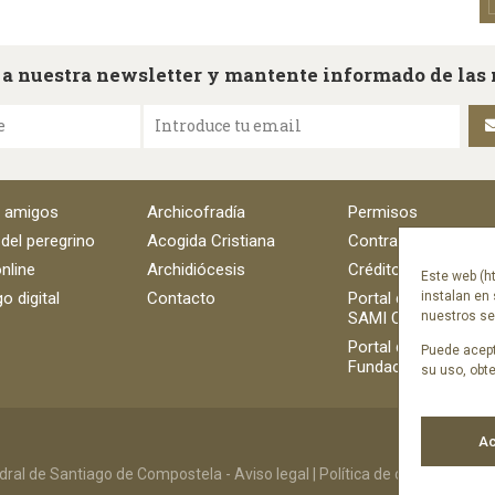
 a nuestra newsletter y mantente informado de las
e
Introduce tu email
e amigos
Archicofradía
Permisos
 del peregrino
Acogida Cristiana
Contratación
nline
Archidiócesis
Créditos
Este web (ht
o digital
Contacto
Portal del empleado
instalan en 
SAMI Catedral
nuestros ser
Portal del empleado
Puede acept
Fundación Catedral
su uso, obt
Ac
ral de Santiago de Compostela -
Aviso legal
|
Política de cookies
|
Polít