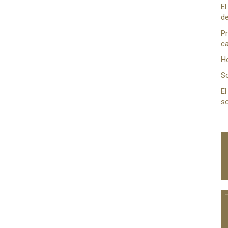
El
de
Pr
ca
H
S
El
so