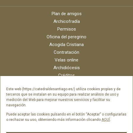
Plan de amigos
Archicofradía
Permisos
Oficina del peregrino
Acogida Cristiana
Contratación
Velas online
Archidiócesis
Créditos
Catálogo digital
Este web (https://catedraldesantiago.es/) utiliza cookies propias y de
Contacto
terceros que se instalan en su equipo para realizar análisis de uso y
Portal del empleado SAMI Catedral
medición del Web para mejorar nuestros servicios y facilitar su
navegación.
Portal del empleado Fundación Catedral
Puede aceptar las cookies pulsando en el botón “Aceptar” o configurarlas
o rechazar su uso, obteniendo más información clicando
AQUÍ
.
Síguenos en