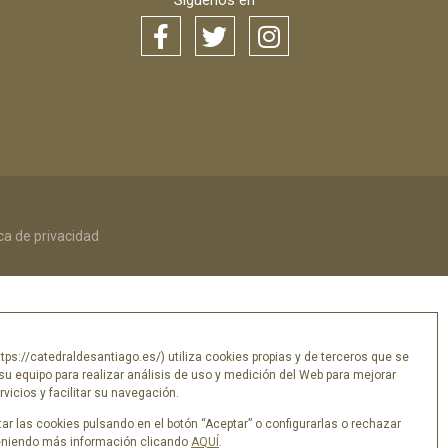
Síguenos en
ica de privacidad
tps://catedraldesantiago.es/) utiliza cookies propias y de terceros que se
su equipo para realizar análisis de uso y medición del Web para mejorar
vicios y facilitar su navegación.
ar las cookies pulsando en el botón “Aceptar” o configurarlas o rechazar
eniendo más información clicando
AQUÍ
.