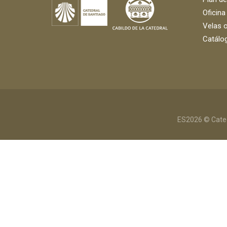
Oficina
Velas o
Catálog
ES2026 © Cated