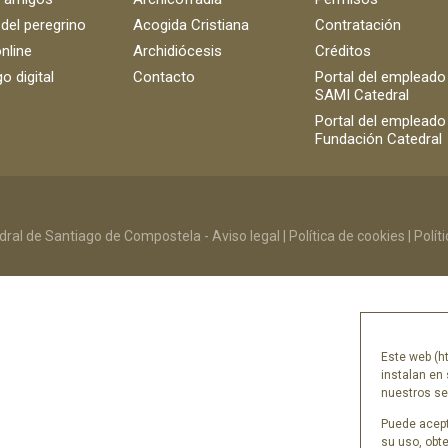
 del peregrino
Acogida Cristiana
Contratación
nline
Archidiócesis
Créditos
o digital
Contacto
Portal del empleado
SAMI Catedral
Portal del empleado
Fundación Catedral
ral de Santiago de Compostela -
Aviso legal
|
Política de cookies
|
Polít
Este web (ht
instalan en 
nuestros ser
Puede acept
su uso, obt