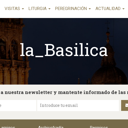
VISITAS
LITURGIA
PEREGRINACIÓN
ACTUALIDAD
la_Basilica
 a nuestra newsletter y mantente informado de las
e
Introduce tu email
e amigos
Archicofradía
Permisos