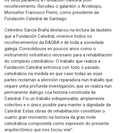
os seus parabéns á Fundación Catedral polo
recoñecemento.
Recolleu o galardón o Arcebispo,
Monseñor Francisco Prieto, como presidente da
Fundación Catedral de Santiago.
Celestino García Braña destacou na lectura da laudatio
que a Fundación Catedral, «
merece todos os
recoñecementos da RAGBA e de toda a sociedade
galega.
Consolidouse en poucos anos como o
instrumento estratéxico necesario para a rehabilitación
do complexo catedralicio. O traballo que realiza a
Fundación Catedral entronca con todo o pasado
catedralicio na medida en que case todas as súas
partes reclaman a atención reparadora nun traballo que
require unha profunda investigación, que se realiza nun
permanente diálogo coa historia construída da
Catedral. Foi un traballo indispensable, amplamente
colectivo e o único posible para manter a dignidade da
Catedral. Estas obras de rehabilitación constitúen o
cuarto gran momento na historia da gran mole
catedralicia compostelá como expresión do presente
arquitectónico que nos tocou vivir”.