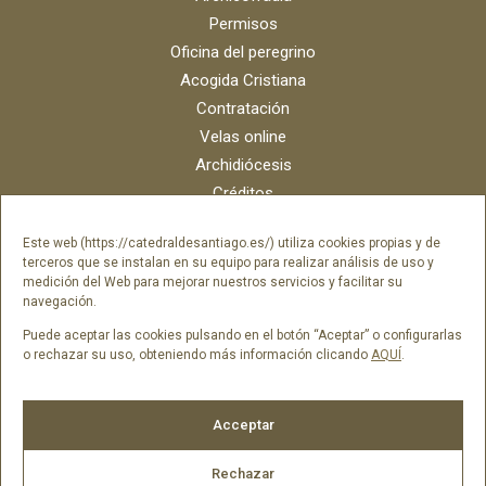
Permisos
Oficina del peregrino
Acogida Cristiana
Contratación
Velas online
Archidiócesis
Créditos
Catálogo digital
Este web (https://catedraldesantiago.es/) utiliza cookies propias y de
Contacto
terceros que se instalan en su equipo para realizar análisis de uso y
Portal del empleado SAMI Catedral
medición del Web para mejorar nuestros servicios y facilitar su
navegación.
Portal del empleado Fundación Catedral
Puede aceptar las cookies pulsando en el botón “Aceptar” o configurarlas
o rechazar su uso, obteniendo más información clicando
AQUÍ
.
Síguenos en
Acceptar
Rechazar